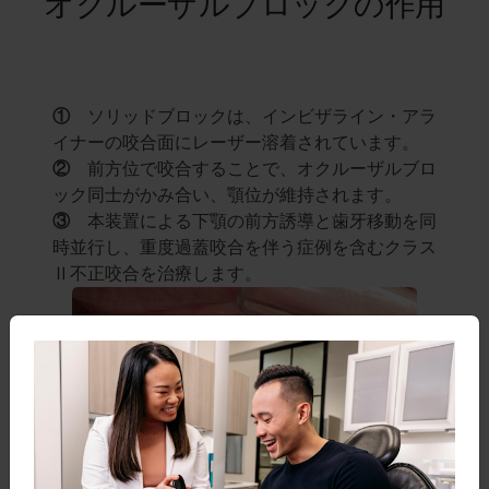
オクルーザルブロックの作用
①
ソリッドブロックは、インビザライン・アラ
イナーの咬合面にレーザー溶着されています。
②
前方位で咬合することで、オクルーザルブロ
ック同士がかみ合い、顎位が維持されます。
③
本装置による下顎の前方誘導と歯牙移動を同
時並行し、重度過蓋咬合を伴う症例を含むクラス
Ⅱ不正咬合を治療します。