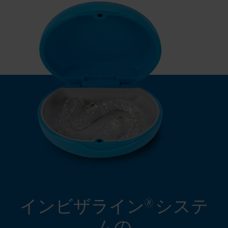
インビザライン
システ
🄬
ムの