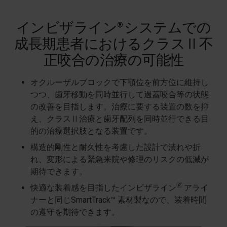
インビザライン
システムでの
®
成長期患者におけるクラスⅡ不
正咬合の治療の可能性
オクルーザルブロックで下顎位を前方位に維持し
つつ、歯牙移動を同時並行して過蓋咬合等の状態
の改善を目指します。治療に要する装置の数を抑
え、クラスⅡ治療と歯牙配列を同時並行できる目
的の治療選択肢となる装置です。
構造的剛性と耐久性を考慮した設計で潰れや折
れ、変形による緊急来院や修理のリスクの低減が
期待できます。
🄬
快適な装着感を目指したインビザライン
アライ
ナーと同じSmartTrack™ 素材製なので、装着時間
の遵守を期待できます。