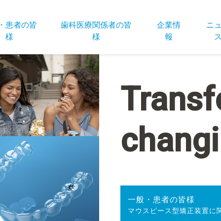
・患者の皆
歯科医療関係者の皆
企業情
ニ
様
様
報
Transf
changi
一般・患者
の皆様
マウスピース型
矯正装置
に