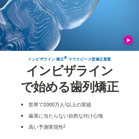
®
インビザライン 矯正
マウスピース型矯正装置​
インビザライン
で始める歯列矯正
1
世界で2000万人
以上の実績
歯茎に当たらない自然な付け心地
2
高い予測実現性