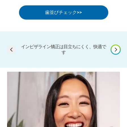
歯並びチェック>>
インビザライン矯正は目立ちにくく、快適で
独自の
す​