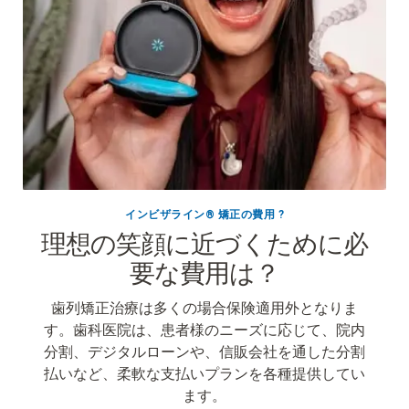
インビザライン® 矯正の費用 ?
理想の笑顔に近づくために必
要な費用は？
歯列矯正治療は多くの場合
保険適用外
となりま
す。歯科医院は、患者様のニーズに応じて、
院内
分割、デジタルローン​
や、信販会社を通した分割
払いなど、柔軟な支払いプランを各種提供してい
ます。